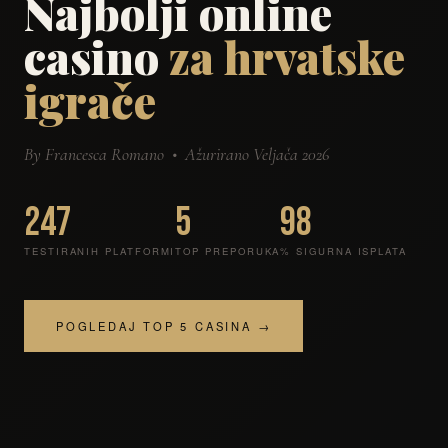
Najbolji online
casino
za hrvatske
igrače
By Francesca Romano • Ažurirano Veljača 2026
247
5
98
TESTIRANIH PLATFORMI
TOP PREPORUKA
% SIGURNA ISPLATA
POGLEDAJ TOP 5 CASINA →